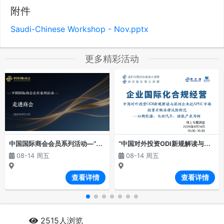
附件
Saudi-Chinese Workshop - Nov.pptx
更多精彩活动
中
国国际商会会员系列活动—“走进商会”（第二期）
“
中国对外投资ODI新规解读与深圳企业赴APEC市场投资并购法律风险防范”线上专题讲座
08-14 周五
08-14 周五
查看详情
查看详情
2515人浏览