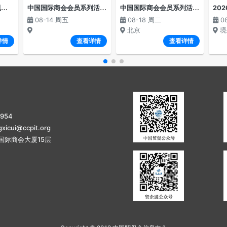
“
中国对外投资ODI新规解读与深圳企业赴APEC市场投资并购法律风险防范”线上专题讲座
中
国国际商会会员系列活动--国别沙龙 俄罗斯专场经贸交流会
中
国国际商会会员系列活动——国别沙龙·吉尔吉斯斯坦专场经贸交流会
08-14 周五
08-18 周二
0
北京
境
详情
查看详情
查看详情
5954
icui@ccpit.org
国际商会大厦15层