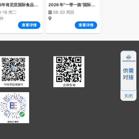
2
026年肯尼亚国际食品及农业展览会
2
026 年“一带一路”国际法商融合暨国际商事仲裁高级别对话会
8-18 周二
08-20 周四
08-23 周日
外
境外
查看详情
查看详情
关闭