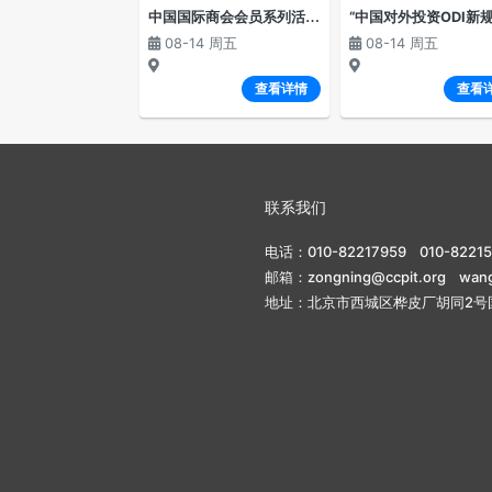
中
国国际商会会员系列活动—“走进商会”（第二期）
08-14 周五
08-14 周五
查看详情
查看
联系我们
电话：010-82217959 010-8221
邮箱：zongning@ccpit.org wangx
地址：北京市西城区桦皮厂胡同2号