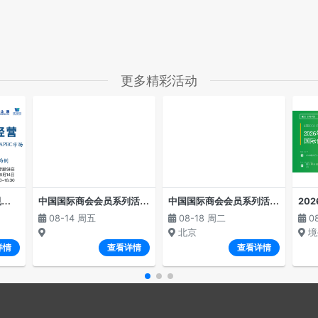
更多精彩活动
“
中国对外投资ODI新规解读与深圳企业赴APEC市场投资并购法律风险防范”线上专题讲座
中
国国际商会会员系列活动--国别沙龙 俄罗斯专场经贸交流会
中
国国际商会会员系列活动——国别沙龙·吉尔吉斯斯坦专场经贸交流会
08-14 周五
08-18 周二
0
北京
境
详情
查看详情
查看详情