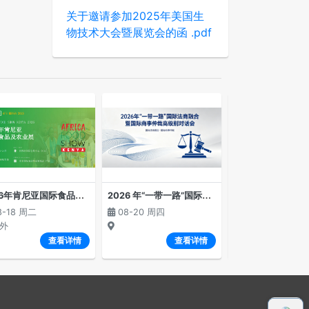
关于邀请参加2025年美国生
物技术大会暨展览会的函 .pdf
2
026年肯尼亚国际食品及农业展览会
2
026 年“一带一路”国际法商融合暨国际商事仲裁高级别对话会
8-18 周二
08-20 周四
08-23 周日
外
境外
查看详情
查看详情