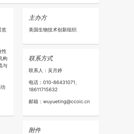
主办方
展览
美国生物技术创新组织
。
业性
联系方式
机构
流与
联系人：吴月婷
电话：010-86431071、
的功
18611715632
邮箱：wuyueting@ccoic.cn
附件