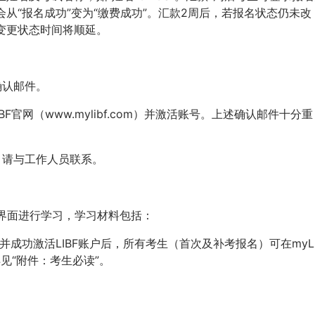
从“报名成功”变为“缴费成功”。汇款2周后，若报名状态仍未改
变更状态时间将顺延。
确认邮件。
BF官网（www.mylibf.com）并激活账号。上述确认邮件十分重
，请与工作人员联系。
ace界面进行学习，学习材料包括：
件并成功激活LIBF账户后，所有考生（首次及补考报名）可在myLI
见“附件：考生必读”。