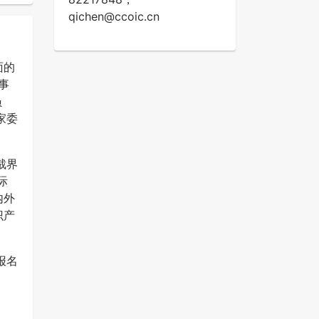
qichen@ccoic.cn
面的
事
员
家委
裁界
际
内外
识产
报名