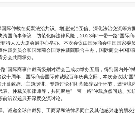
发挥国际仲裁在凝聚法治共识、增进法治互信、深化法治交流等方
跨国商事争议，防范化解法律风险，2023年“一带一路”国际商
安索菲特人民大厦会展中心举办。本次会议由国际商会中国国家委
事仲裁委员会和国际商会国际仲裁院联合主办，国际商会中国国
省分会共同承办。
带一路”国际商事仲裁高级别对话会已成功举办五届，得到国内外仲
倡议十周年、国际商会国际仲裁院百年庆典之际，本次会议以“国
设置开幕致辞、主题演讲、专题讨论和闭幕致辞四个环节，邀请境
代表、仲裁员和律师等，共同聚焦“一带一路”仲裁热点问题、知
等前沿议题展开深度交流讨论。
译。诚邀全球仲裁界、工商界和法律界同仁及其他感兴趣的朋友