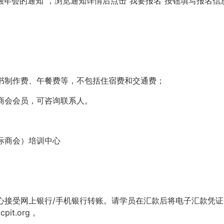
融年会的通知”，浏览通知详情后点击“我要报名”按钮填写报名信
书制作费、午餐费等，不包括住宿费和交通费；
商会会员，可咨询联系人。
际商会）培训中心
心接受网上银行/手机银行转账。请学员在汇款后将电子汇款凭证
it.org 。