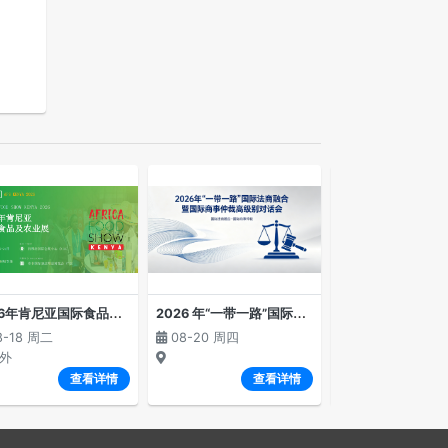
2
026年肯尼亚国际食品及农业展览会
2
026 年“一带一路”国际法商融合暨国际商事仲裁高级别对话会
8-18 周二
08-20 周四
08-23 周日
外
境外
查看详情
查看详情