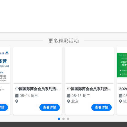
更多精彩活动
“
中国对外投资ODI新规解读与深圳企业赴APEC市场投资并购法律风险防范”线上专题讲座
中
国国际商会会员系列活动--国别沙龙 俄罗斯专场经贸交流会
中
国国际商会会员系列活动——国别沙龙·吉尔吉斯斯坦专场经贸交流会
08-14 周五
08-18 周二
0
北京
境
详情
查看详情
查看详情